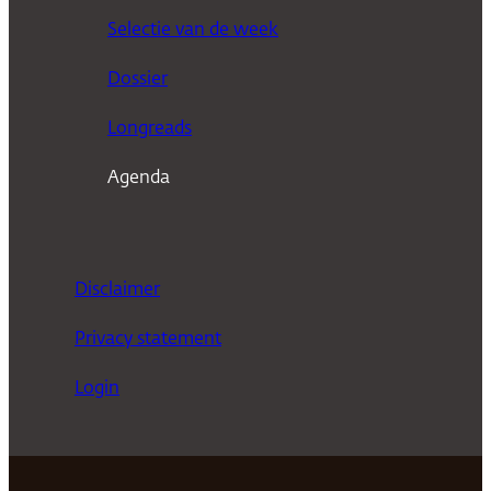
k
Selectie van de week
e
n
Dossier
Longreads
Agenda
Disclaimer
Privacy statement
Login