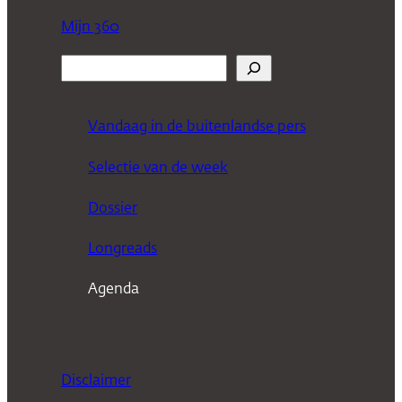
Mijn 360
Z
o
e
Vandaag in de buitenlandse pers
k
Selectie van de week
e
n
Dossier
Longreads
Agenda
Disclaimer