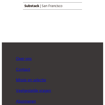
Substack
| San Francisco
Over ons
Contact
Missie en selectie
Veelgestelde vragen
Abonneren