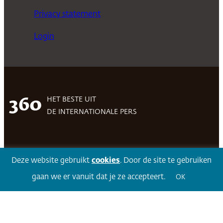
Privacy statement
Login
HET BESTE UIT
360
DE INTERNATIONALE PERS
Facebook
LinkedIn
Twitter
Volg 360
Deze website gebruikt
cookies
. Door de site te gebruiken
gaan we er vanuit dat je ze accepteert.
OK