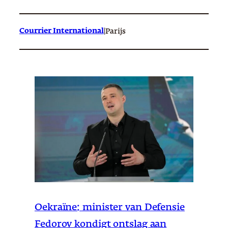
Courrier International
|
Parijs
Oekraïne: minister van Defensie
Fedorov kondigt ontslag aan