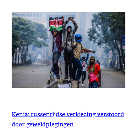
Kenia: tussentijdse verkiezing verstoord
door geweldplegingen