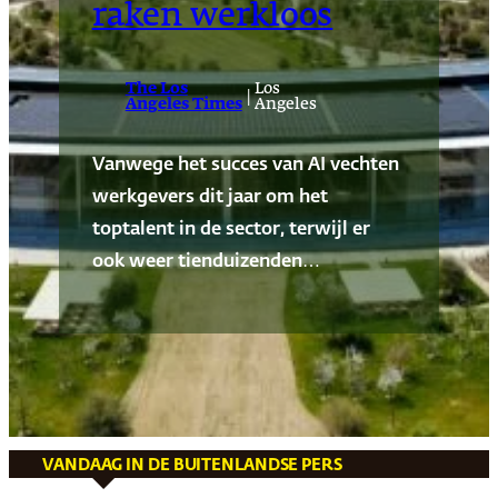
raken werkloos
The Los
Los
|
Angeles Times
Angeles
Vanwege het succes van AI vechten
werkgevers dit jaar om het
toptalent in de sector, terwijl er
ook weer tienduizenden…
VANDAAG IN DE BUITENLANDSE PERS