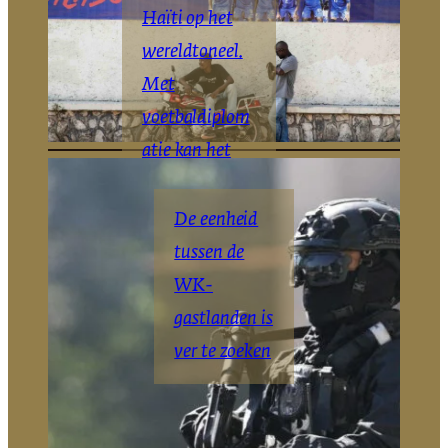
Haïti op het
wereldtoneel.
Met
voetbaldiplom
atie kan het
daar blijven
De eenheid
The Haitian
New
|
York
tussen de
Times
WK-
gastlanden is
ver te zoeken