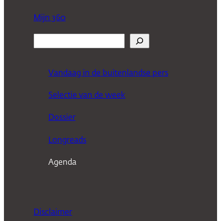
Mijn 360
Z
o
e
Vandaag in de buitenlandse pers
k
Selectie van de week
e
n
Dossier
Longreads
Agenda
Disclaimer