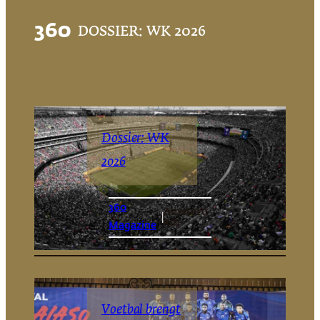
360
DOSSIER: WK 2026
Dossier: WK
2026
360
Amsterd
|
am
Magazine
Voetbal brengt