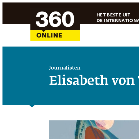
Ga
HET BESTE UIT
naar
DE INTERNATIONA
de
inhoud
Journalisten
Elisabeth von