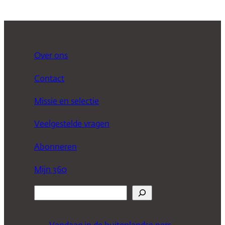
Over ons
Contact
Missie en selectie
Veelgestelde vragen
Abonneren
Mijn 360
Z
o
e