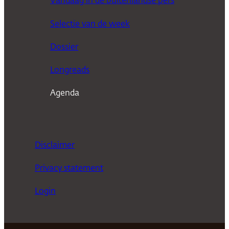
Vandaag in de buitenlandse pers
k
Selectie van de week
e
n
Dossier
Longreads
Agenda
Disclaimer
Privacy statement
Login