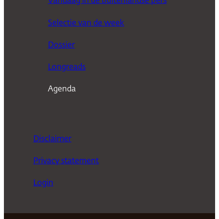
Vandaag in de buitenlandse pers
k
Selectie van de week
e
n
Dossier
Longreads
Agenda
Disclaimer
Privacy statement
Login