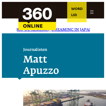
Ga
WORD
naar
LID
de
inhoud
|
EL DIARIO DE ALMERÍA
|
DREAMING IN JAPANESE
|
CAR
Journalisten
Matt
Apuzzo