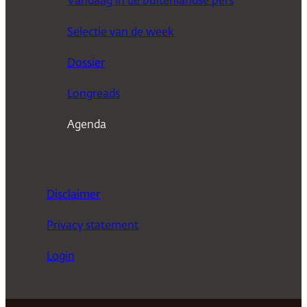
Vandaag in de buitenlandse pers
k
Selectie van de week
e
n
Dossier
Longreads
Agenda
Disclaimer
Privacy statement
Login