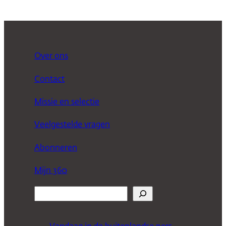
Over ons
Contact
Missie en selectie
Veelgestelde vragen
Abonneren
Mijn 360
Z
o
e