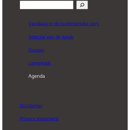
Z
o
e
Vandaag in de buitenlandse pers
k
Selectie van de week
e
n
Dossier
Longreads
Agenda
Disclaimer
Privacy statement